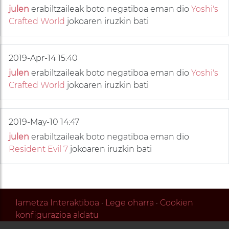
julen
erabiltzaileak boto negatiboa eman dio
Yoshi's
Crafted World
jokoaren iruzkin bati
2019-Apr-14 15:40
julen
erabiltzaileak boto negatiboa eman dio
Yoshi's
Crafted World
jokoaren iruzkin bati
2019-May-10 14:47
julen
erabiltzaileak boto negatiboa eman dio
Resident Evil 7
jokoaren iruzkin bati
Iametza Interaktiboa
·
Lege oharra
·
Cookien
konfigurazioa aldatu
Zirkuitu ibilbidea 2 - 1. pabiloia