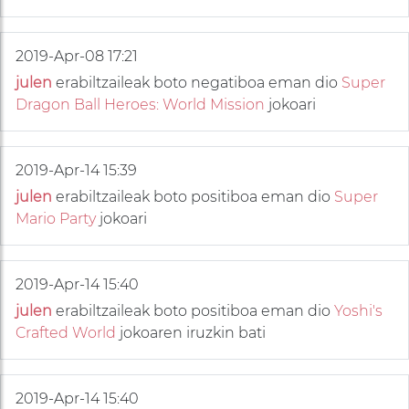
2019-Apr-08 17:21
julen
erabiltzaileak boto negatiboa eman dio
Super
Dragon Ball Heroes: World Mission
jokoari
2019-Apr-14 15:39
julen
erabiltzaileak boto positiboa eman dio
Super
Mario Party
jokoari
2019-Apr-14 15:40
julen
erabiltzaileak boto positiboa eman dio
Yoshi's
Crafted World
jokoaren iruzkin bati
2019-Apr-14 15:40