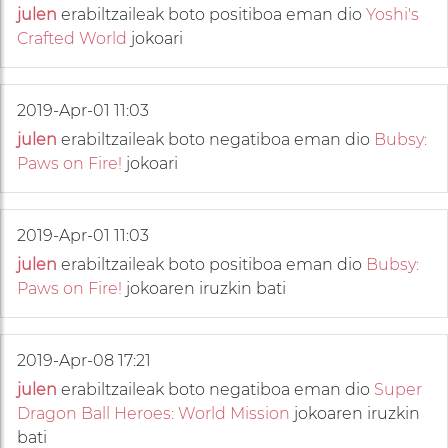
julen
erabiltzaileak boto positiboa eman dio
Yoshi's
Crafted World
jokoari
2019-Apr-01 11:03
julen
erabiltzaileak boto negatiboa eman dio
Bubsy:
Paws on Fire!
jokoari
2019-Apr-01 11:03
julen
erabiltzaileak boto positiboa eman dio
Bubsy:
Paws on Fire!
jokoaren iruzkin bati
2019-Apr-08 17:21
julen
erabiltzaileak boto negatiboa eman dio
Super
Dragon Ball Heroes: World Mission
jokoaren iruzkin
bati