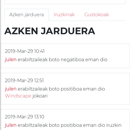
Azken jarduera
Iruzkinak
Gustokoak
AZKEN JARDUERA
2019-Mar-29 10:41
julen
erabiltzaileak boto negatiboa eman dio
2019-Mar-29 12:51
julen
erabiltzaileak boto positiboa eman dio
Windscape
jokoari
2019-Mar-29 13:10
julen
erabiltzaileak boto positiboa eman dio iruzkin