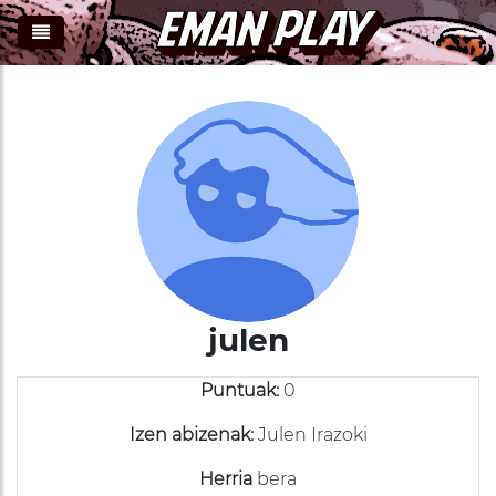
)
julen
Puntuak:
0
Izen abizenak:
Julen Irazoki
Herria
bera