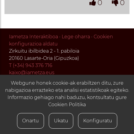
0
0
Iametza Interaktiboa
·
Lege oharra
·
Cookien
konfigurazioa aldatu
Zirkuitu ibilbidea 2 - 1. pabiloia
20160 Lasarte-Oria (Gipuzkoa)
T (+34) 943 376 716
kaixo@iametza.eus
Webgune honek cookie-ak erabiltzen ditu, zure
nabigazioa errazteko eta analisi estatistikoak egiteko.
Informazio gehiago nahi baduzu, kontsultatu gure
Cookien Politika
Onartu
Ukatu
Konfiguratu