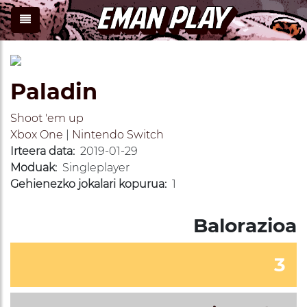
Paladin
Shoot 'em up
Xbox One
|
Nintendo Switch
Irteera data:
2019-01-29
Moduak:
Singleplayer
Gehienezko jokalari kopurua:
1
Balorazioa
3