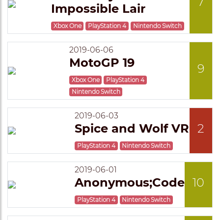
7
Impossible Lair
Xbox One
PlayStation 4
Nintendo Switch
2019-06-06
MotoGP 19
9
Xbox One
PlayStation 4
Nintendo Switch
2019-06-03
Spice and Wolf VR
2
PlayStation 4
Nintendo Switch
2019-06-01
Anonymous;Code
10
PlayStation 4
Nintendo Switch