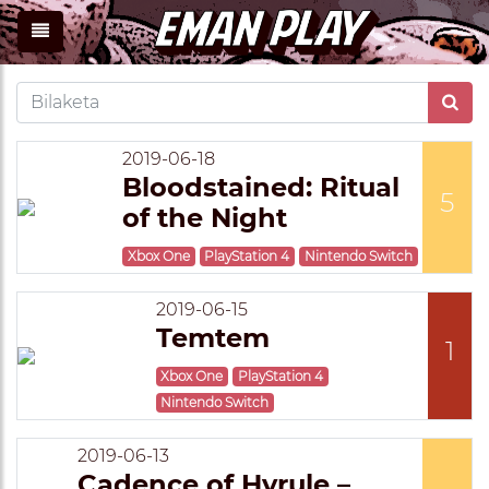
2019-06-18
Bloodstained: Ritual
5
of the Night
Xbox One
PlayStation 4
Nintendo Switch
2019-06-15
Temtem
1
Xbox One
PlayStation 4
Nintendo Switch
2019-06-13
Cadence of Hyrule –