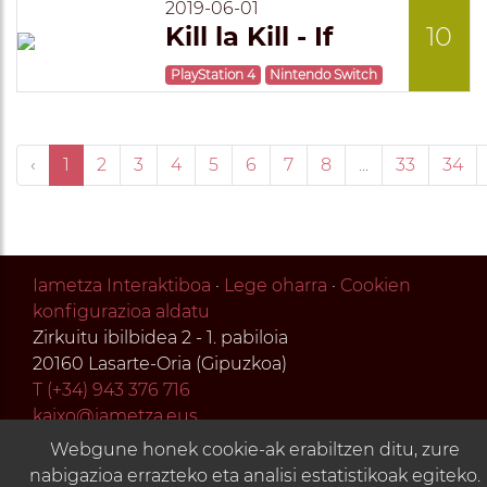
2019-06-01
Kill la Kill - If
10
PlayStation 4
Nintendo Switch
‹
1
2
3
4
5
6
7
8
...
33
34
Iametza Interaktiboa
·
Lege oharra
·
Cookien
konfigurazioa aldatu
Zirkuitu ibilbidea 2 - 1. pabiloia
20160 Lasarte-Oria (Gipuzkoa)
T (+34) 943 376 716
kaixo@iametza.eus
Webgune honek cookie-ak erabiltzen ditu, zure
nabigazioa errazteko eta analisi estatistikoak egiteko.