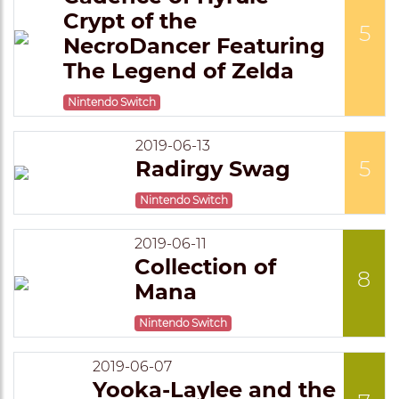
Crypt of the
5
NecroDancer Featuring
The Legend of Zelda
Nintendo Switch
2019-06-13
Radirgy Swag
5
Nintendo Switch
2019-06-11
Collection of
8
Mana
Nintendo Switch
2019-06-07
Yooka-Laylee and the