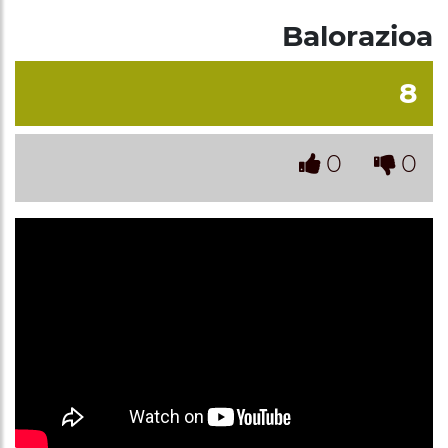
Balorazioa
8
0
0