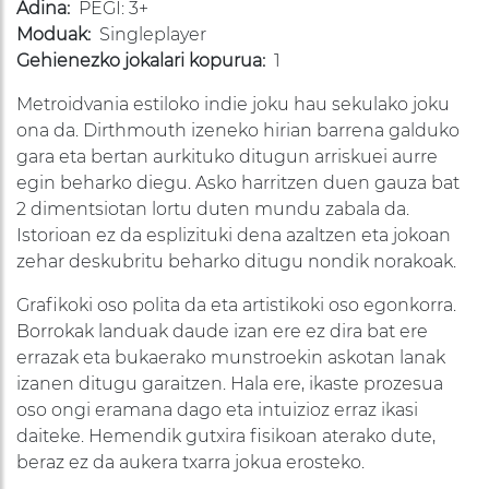
Adina:
PEGI: 3+
Moduak:
Singleplayer
Gehienezko jokalari kopurua:
1
Metroidvania estiloko indie joku hau sekulako joku
ona da. Dirthmouth izeneko hirian barrena galduko
gara eta bertan aurkituko ditugun arriskuei aurre
egin beharko diegu. Asko harritzen duen gauza bat
2 dimentsiotan lortu duten mundu zabala da.
Istorioan ez da esplizituki dena azaltzen eta jokoan
zehar deskubritu beharko ditugu nondik norakoak.
Grafikoki oso polita da eta artistikoki oso egonkorra.
Borrokak landuak daude izan ere ez dira bat ere
errazak eta bukaerako munstroekin askotan lanak
izanen ditugu garaitzen. Hala ere, ikaste prozesua
oso ongi eramana dago eta intuizioz erraz ikasi
daiteke. Hemendik gutxira fisikoan aterako dute,
beraz ez da aukera txarra jokua erosteko.