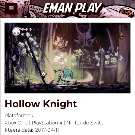
Previous
Next
Hollow Knight
Plataformak
Xbox One
|
PlayStation 4
|
Nintendo Switch
Irteera data:
2017-04-11