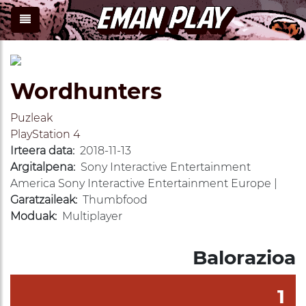
Wordhunters
Puzleak
PlayStation 4
Irteera data:
2018-11-13
Argitalpena:
Sony Interactive Entertainment
America Sony Interactive Entertainment Europe |
Garatzaileak:
Thumbfood
Moduak:
Multiplayer
Balorazioa
1