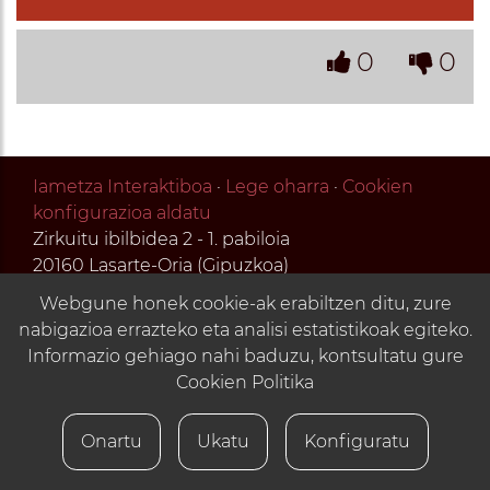
0
0
Iametza Interaktiboa
·
Lege oharra
·
Cookien
konfigurazioa aldatu
Zirkuitu ibilbidea 2 - 1. pabiloia
20160 Lasarte-Oria (Gipuzkoa)
T (+34) 943 376 716
Webgune honek cookie-ak erabiltzen ditu, zure
kaixo@iametza.eus
nabigazioa errazteko eta analisi estatistikoak egiteko.
Informazio gehiago nahi baduzu, kontsultatu gure
Cookien Politika
Onartu
Ukatu
Konfiguratu