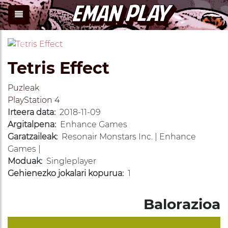
Previous
Next
Tetris Effect
Puzleak
PlayStation 4
Irteera data:
2018-11-09
Argitalpena:
Enhance Games
Garatzaileak:
Resonair Monstars Inc. | Enhance
Games |
Moduak:
Singleplayer
Gehienezko jokalari kopurua:
1
Balorazioa