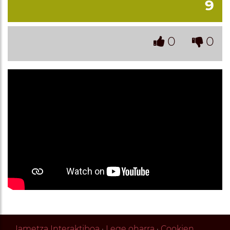
9
0
0
Iametza Interaktiboa
·
Lege oharra
·
Cookien