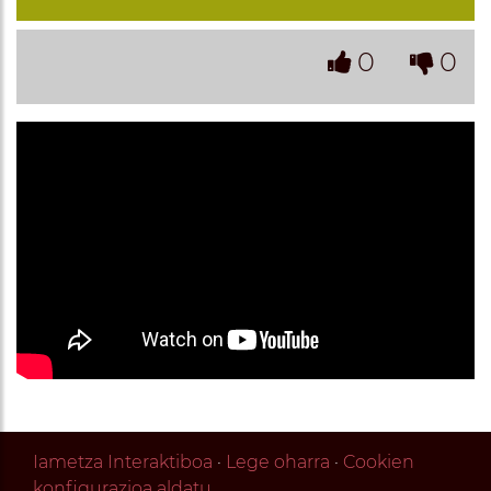
0
0
Iametza Interaktiboa
·
Lege oharra
·
Cookien
konfigurazioa aldatu