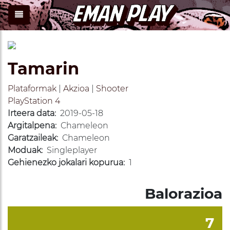
Tamarin
Plataformak
|
Akzioa
|
Shooter
PlayStation 4
Irteera data:
2019-05-18
Argitalpena:
Chameleon
Garatzaileak:
Chameleon
Moduak:
Singleplayer
Gehienezko jokalari kopurua:
1
Balorazioa
7